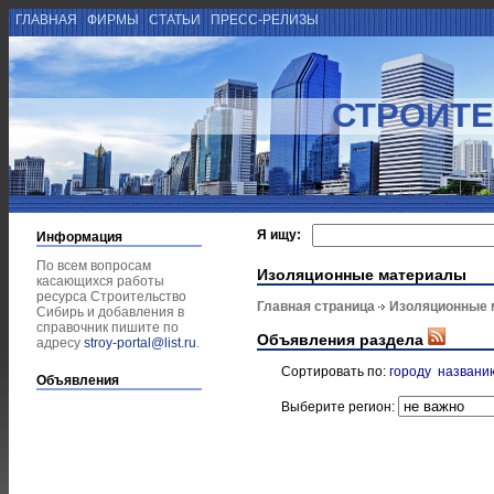
ГЛАВНАЯ
ФИРМЫ
СТАТЬИ
ПРЕСС-РЕЛИЗЫ
СТРОИТЕ
Я ищу:
Информация
По всем вопросам
Изоляционные материалы
касающихся работы
ресурса Строительство
Главная страница
Изоляционные 
Сибирь и добавления в
справочник пишите по
Объявления раздела
адресу
stroy-portal@list.ru
.
Сортировать по:
городу
названи
Объявления
Выберите регион: