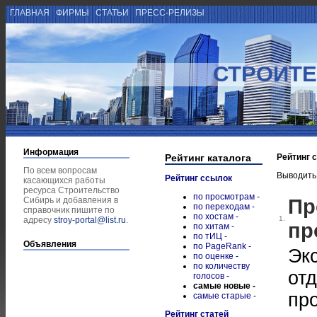
ГЛАВНАЯ
ФИРМЫ
СТАТЬИ
ПРЕСС-РЕЛИЗЫ
СТРОИТЕ
Информация
Рейтинг каталога
Рейтинг 
По всем вопросам
Выводить
Рейтинг ссылок
касающихся работы
ресурса Строительство
по просмотрам -
Пр
Сибирь и добавления в
по переходам -
справочник пишите по
по хостам -
1.
адресу
stroy-portal@list.ru
.
пр
по хитам -
по тИЦ -
Объявления
по PageRank -
Экс
по оценке -
по количеству
от
голосов -
самые новые -
пр
самые старые -
Рейтинг статей