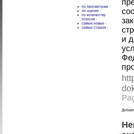
пр
по просмотрам -
соо
по оценке -
по количеству
за
голосов -
самые новые -
самые старые -
ст
и 
ус
Фе
пр
htt
dok
Pa
Добавл
Не