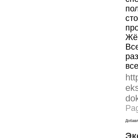
по
ст
пр
Жё
Вс
ра
вс
htt
eks
dok
Pa
Добавл
Эк