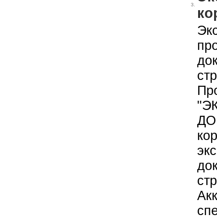
3.
ко
Эк
пр
до
стр
Пр
"Э
ДО
кор
эк
до
стр
Ак
сп