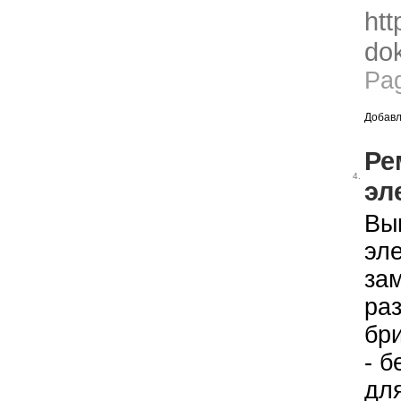
htt
dok
Pa
Добавл
Ре
4.
эл
Вы
эл
за
ра
бр
- б
дл