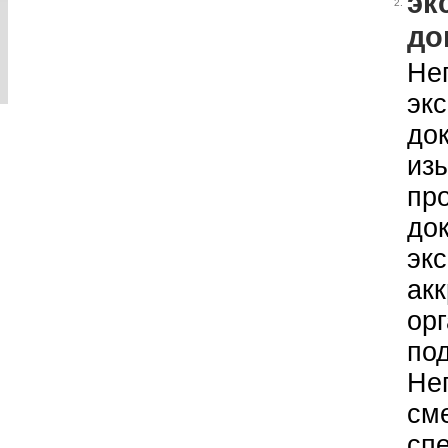
эк
2.
до
Не
эк
до
из
пр
до
эк
ак
ор
по
Нег
см
сп