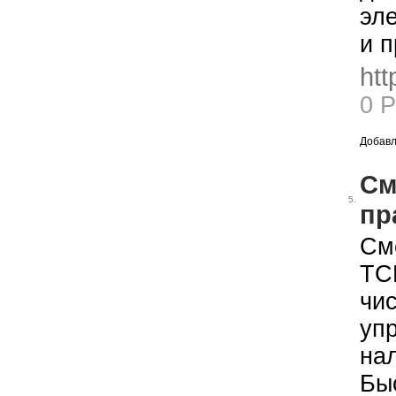
эле
и п
htt
0 
Добавл
См
5.
пр
См
ТС
чи
уп
на
Бы