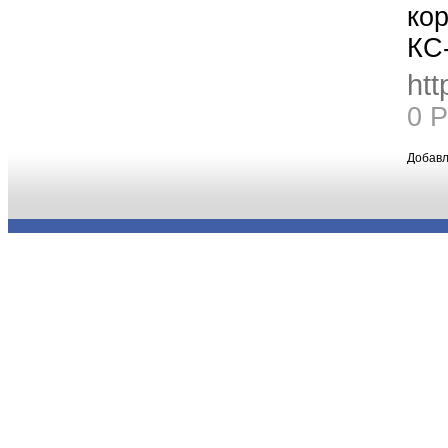
кор
КС-
htt
0 
Добавл