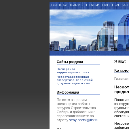
ГЛАВНАЯ
ФИРМЫ
СТАТЬИ
ПРЕСС-РЕЛИЗ
Я ищу:
Сайты раздела
Экспертиза
Катало
корректировки смет
Негосударственная
Главная
экспертиза проектной
документации и смет
Несоот
предел
Информация
По всем вопросам
Понятие
касающихся работы
конструк
ресурса Строительство
группы: 
Сибирь и добавления в
обследо
справочник пишите по
состояни
адресу
stroy-portal@list.ru
.
Несоотве
зафикси