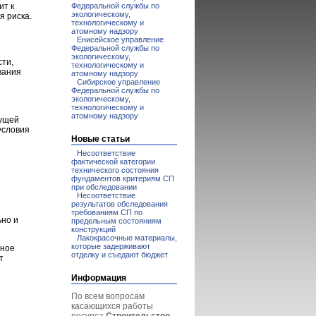
Федеральной службы по
ит к
экологическому,
я риска.
технологическому и
атомному надзору
Енисейское управление
Федеральной службы по
экологическому,
ти,
технологическому и
вания
атомному надзору
Сибирское управление
Федеральной службы по
экологическому,
технологическому и
атомному надзору
сущей
условия
Новые статьи
Несоответствие
фактической категории
технического состояния
фундаментов критериям СП
при обследовании
Несоответствие
результатов обследования
требованиям СП по
ьно и
предельным состояниям
конструкций
Лакокрасочные материалы,
которые задерживают
нное
отделку и съедают бюджет
т
Информация
По всем вопросам
касающихся работы