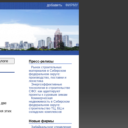
добавить
ФИРМУ
Пресс-релизы
Рынок строительных
материалов в Сибирском
федеральном округе:
производство, поставки и
логистика
Энергоэффективные
технологии в строительстве
СФО: как адаптируют
проекты к суровым зимам
Коммерческая
недвижимость в Сибирском
 две
федеральном округе:
строительство ТЦ, БЦ и
ия этих
складских комплексов
Новые фирмы
Забайкальское управление