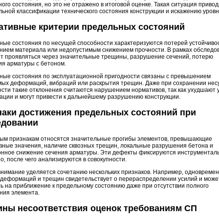
ого состояния, но это не отражено в итоговой оценке. Такая ситуация привод
ьной классификации технического состояния конструкции и искажению уровн
ативные критерии предельных состояний
ные состояния по несущей способности характеризуются потерей устойчивос
нием материала или недопустимым снижением прочности. В рамках обследо
ет проявляться через значительные трещины, разрушение сечений, потерю
ия арматуры с бетоном.
ные состояния по эксплуатационной пригодности связаны с превышением
мых деформаций, вибраций или раскрытия трещин. Даже при сохранении не
сти такие отклонения считаются нарушением нормативов, так как ухудшают 
ации и могут привести к дальнейшему разрушению конструкции.
наки достижения предельных состояний при
едовании
ным признакам относятся значительные прогибы элементов, превышающие
вные значения, наличие сквозных трещин, локальные разрушения бетона и
онное снижение сечения арматуры. Эти дефекты фиксируются инструментал
о, после чего анализируются в совокупности.
внимание уделяется сочетанию нескольких признаков. Например, одновреме
 деформаций и трещин свидетельствует о перераспределении усилий и може
ь на приближение к предельному состоянию даже при отсутствии полного
ния элемента.
ины несоответствия оценок требованиям СП