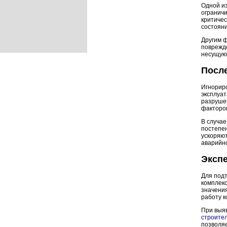
Одной из
ограничи
критичес
состояни
Другим 
поврежде
несущую
Посл
Игнорир
эксплуат
разруше
факторо
В случа
постепе
ускоряют
аварийн
Экспе
Для под
комплек
значени
работу к
При выя
строител
позволяе