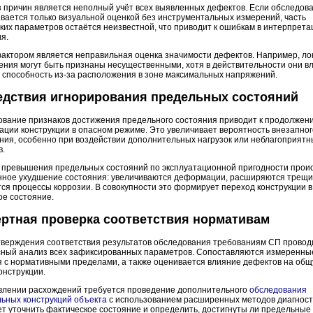
 причин является неполный учёт всех выявленных дефектов. Если обследов
вается только визуальной оценкой без инструментальных измерений, часть
ких параметров остаётся неизвестной, что приводит к ошибкам в интерпрета
я.
фактором является неправильная оценка значимости дефектов. Например, л
ния могут быть признаны несущественными, хотя в действительности они в
 способность из-за расположения в зоне максимальных напряжений.
едствия игнорирования предельных состояний
ование признаков достижения предельного состояния приводит к продолжен
ации конструкции в опасном режиме. Это увеличивает вероятность внезапног
ния, особенно при воздействии дополнительных нагрузок или неблагоприятн
в.
е превышения предельных состояний по эксплуатационной пригодности прои
нное ухудшение состояния: увеличиваются деформации, расширяются трещи
ся процессы коррозии. В совокупности это формирует переход конструкции в
ое состояние.
ртная проверка соответствия нормативам
тверждения соответствия результатов обследования требованиям СП провод
сный анализ всех зафиксированных параметров. Сопоставляются измеренны
я с нормативными пределами, а также оценивается влияние дефектов на об
онструкции.
влении расхождений требуется проведение дополнительного
обследования
ьных конструкций объекта
с использованием расширенных методов диагност
т уточнить фактическое состояние и определить, достигнуты ли предельные