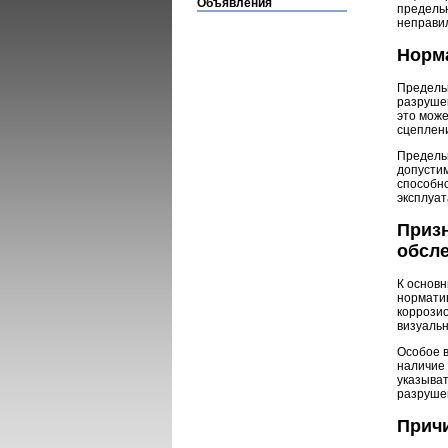
Объявления
предельн
неправил
Норм
Предель
разруше
это мож
сцеплен
Предель
допусти
способно
эксплуат
Приз
обсл
К основ
нормати
коррози
визуальн
Особое 
наличие
указыват
разруше
Прич