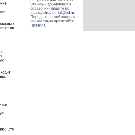
ресурса
Строительство
ание
Сибирь
и добавления в
справочник пишите по
ции
адресу
stroy-portal@list.ru
.
Перед отправкой запроса
внимательно прочитайте
окальные
Правила
.
лияют на
ию
о
ых
сходит
ны,
ится
е
щую
ики. Это