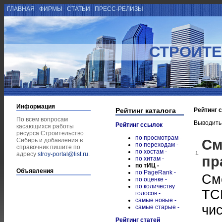
ГЛАВНАЯ
ФИРМЫ
СТАТЬИ
ПРЕСС-РЕЛИЗЫ
СТРОИТЕ
Информация
Рейтинг каталога
Рейтинг 
По всем вопросам
Выводить
Рейтинг ссылок
касающихся работы
ресурса Строительство
по просмотрам -
См
Сибирь и добавления в
по переходам -
справочник пишите по
по хостам -
1.
адресу
stroy-portal@list.ru
.
пр
по хитам -
по тИЦ -
Объявления
по PageRank -
См
по оценке -
по количеству
ТС
голосов -
самые новые -
чи
самые старые -
Рейтинг статей