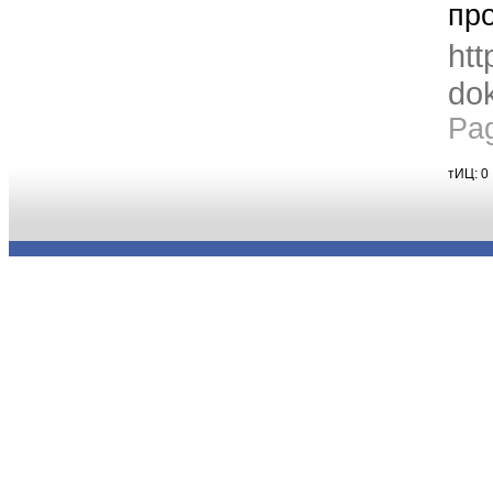
пр
htt
dok
Pa
тИЦ: 0