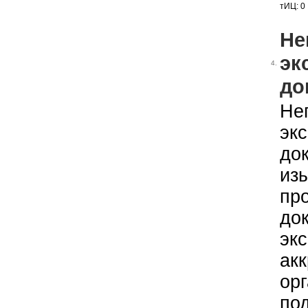
тИЦ: 0
Не
эк
4.
до
Не
эк
до
из
пр
до
эк
ак
ор
по