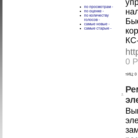
уп
по просмотрам -
на
по оценке -
по количеству
Бы
голосов -
самые новые -
самые старые -
кор
КС-
htt
0 
тИЦ: 0
Ре
2.
эл
Вы
эл
за