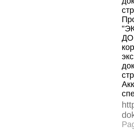
до
стр
Пр
"Э
ДО
кор
эк
до
стр
Ак
сп
htt
dok
Pa