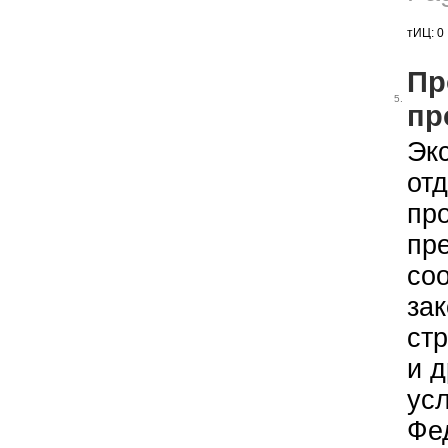
тИЦ: 0
Пр
5.
пр
Экс
от
пр
пр
соо
за
ст
и 
ус
Фе