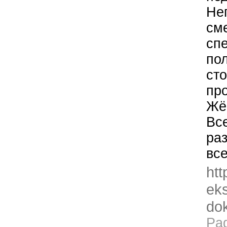
Нег
см
сп
по
ст
пр
Жё
Вс
ра
вс
htt
eks
dok
Pa