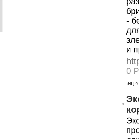
ра
бр
- б
дл
эле
и п
htt
0 
тИЦ: 0
Эк
3.
ко
Эк
пр