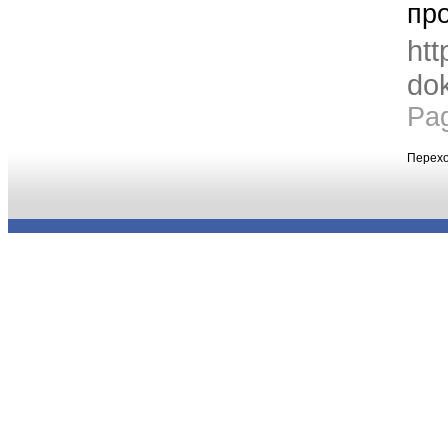
пр
htt
dok
Pa
Перехо