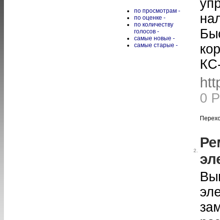
уп
по просмотрам -
на
по оценке -
по количеству
Бы
голосов -
самые новые -
самые старые -
кор
КС-
htt
0 
Перехо
Ре
2.
эл
Вы
эл
за