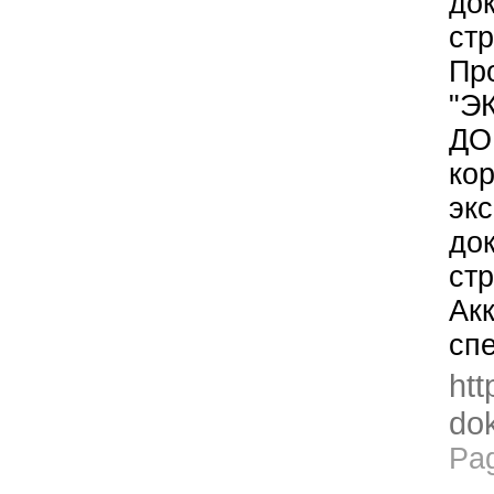
до
стр
Пр
"Э
ДО
кор
эк
до
стр
Ак
сп
htt
dok
Pa