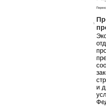
Перехо
Пр
5.
пр
Экс
от
пр
пр
соо
за
ст
и 
ус
Фе