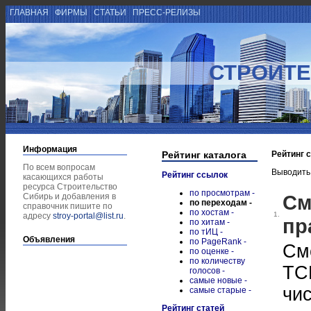
ГЛАВНАЯ
ФИРМЫ
СТАТЬИ
ПРЕСС-РЕЛИЗЫ
СТРОИТЕ
Информация
Рейтинг каталога
Рейтинг 
По всем вопросам
Выводить
Рейтинг ссылок
касающихся работы
ресурса Строительство
по просмотрам -
См
Сибирь и добавления в
по переходам -
справочник пишите по
по хостам -
1.
адресу
stroy-portal@list.ru
.
пр
по хитам -
по тИЦ -
Объявления
по PageRank -
См
по оценке -
по количеству
ТС
голосов -
самые новые -
чи
самые старые -
Рейтинг статей