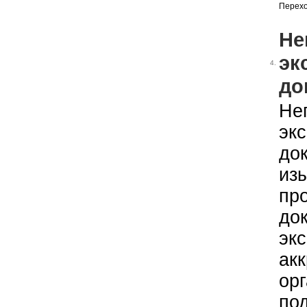
Перехо
Не
эк
4.
до
Не
эк
до
из
пр
до
эк
ак
ор
по