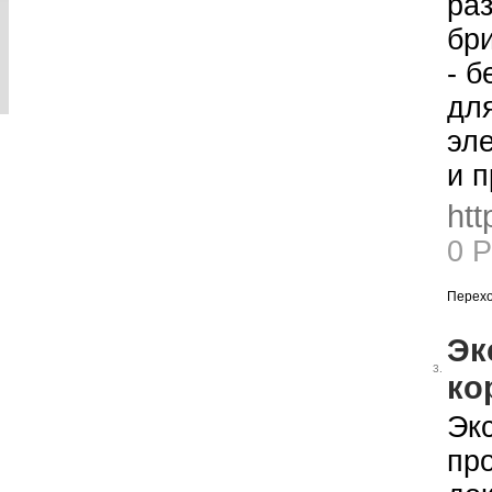
ра
бр
- б
дл
эле
и п
htt
0 
Перехо
Эк
3.
ко
Эк
пр