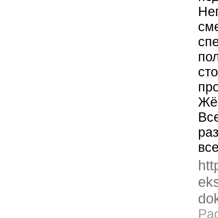
Нег
см
сп
по
ст
пр
Жё
Вс
ра
вс
htt
eks
dok
Pa